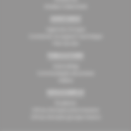
Vitalea Collectivité
ASSISTANCE
Agences Groupe
Contacter le support technique
Plan du site
PUBLICATIONS
AsteraMag
Communiqués de presse
Vidéos
ESPACE EMPLOI
Étudiants
Offres d'emploi pharmaciens
Offres d'emploi groupe Astera