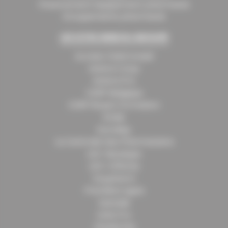
Financement équipement pharmacie
Groupements pharmacie
LES SITES WEB DU GROUPE
Access ClubConseil
Astera Coop
Astera Pro
CERP Belgique
CERP Rouen Formation
Émile
Eurodep
La Centrale Des Pharmaciens
LEO-Boutique
LEO-Officine
Oxypharm
Première Ligne
Santalis
UniQ Pro
Vitadomîa