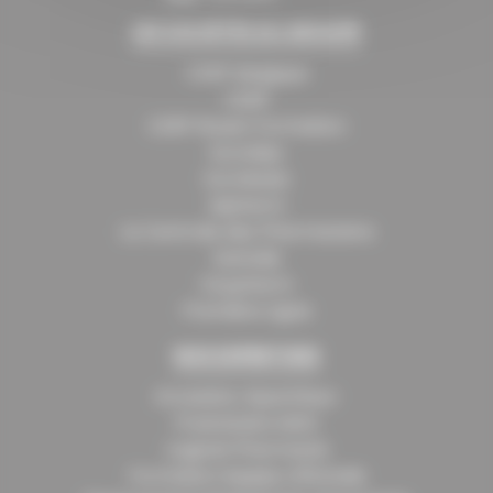
LES SOCIÉTÉS DU GROUPE
CERP Belgique
CERP
CERP Rouen Formation
Eurodep
Eurolease
Isipharm
La Centrale des Pharmaciens
Santalis
Oxypharm
Première Ligne
NOS EXPERTISES
Grossiste répartiteur
Prestataire MAD
Logiciel Pharmacie
Formation équipe officinale