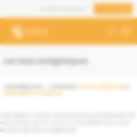
Panneau de gestion des cookies
Les sites web du groupe
Accès Client
Les tests antigéniques
23 DÉCEMBRE 2020
CATÉGORIES
SANTÉ ET PRÉVENTION
ET
MÉDICAMENTS ET PRODUITS
Julie Delpech, titulaire de la pharmacie de Beauzelle (31)
nous fait part de son retour sur l’installation de la mise
en place des tests antigéniques.