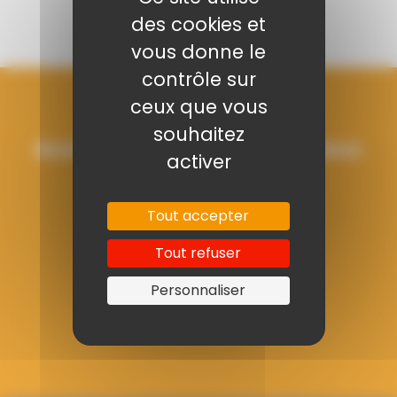
des cookies et
vous donne le
contrôle sur
ceux que vous
souhaitez
Envie de (re)découvrir Astera
activer
?
Tout accepter
Tout refuser
Personnaliser
EN SAVOIR PLUS