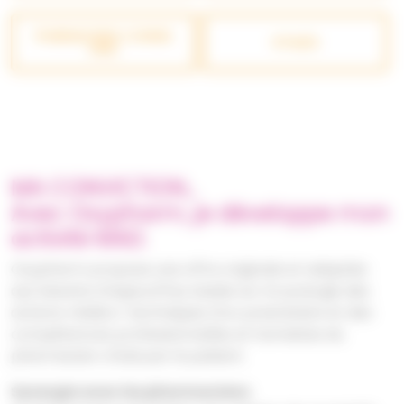
PHARMACIENS CONSEIL
VITALÉA
MAD
MA CONVICTION…
Avec Oxypharm, je développe mon
activité MAD.
Oxypharm propose une offre originale et adaptée
aux besoins d’aujourd’hui, basée sur la synergie des
actions médico-techniques d’un prestataire et des
compétences professionnelles et humaines du
pharmacien choisi par le patient.
Synergie avec les pharmaciens