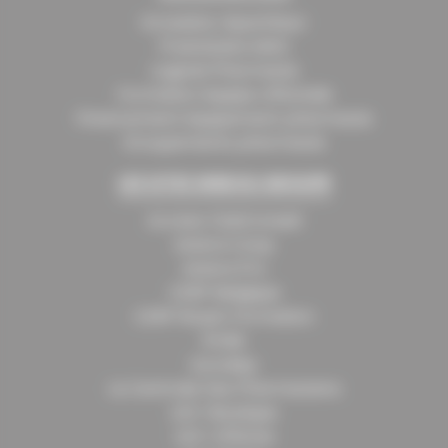
Grossiste répartiteur
Prestataire MAD
Logiciel Pharmacie
Formation équipe officinale
Financement équipement pharmacie
Groupements pharmacie
LES SITES WEB DU GROUPE
Access ClubConseil
Astera Coop
Astera Pro
CERP Belgique
CERP Rouen Formation
Émile
Eurodep
La Centrale Des Pharmaciens
LEO-Boutique
LEO-Officine