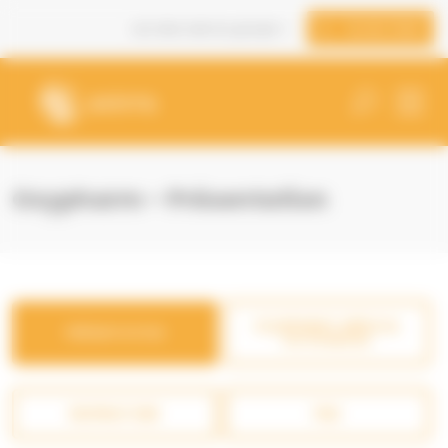
Panneau de gestion des cookies
Les sites web du groupe
Accès Client
Oxypharm - Présentation
EQUIPEMENT MÉDICAL
PRÉSENTATION
DU DOMICILE
RESPIRATOIRE
PND