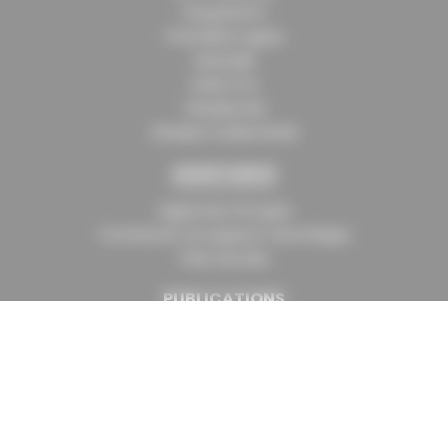
Oxypharm
Première Ligne
Santalis
UniQ Pro
Vitadomîa
Vitalea Collectivité
ASSISTANCE
Agences Groupe
Contacter le support technique
Plan du site
PUBLICATIONS
AsteraMag
Communiqués de presse
Vidéos
ESPACE EMPLOI