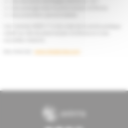
Une astreinte technique 24h/24 et 7j/7.
Une synergie avec le pharmacien d’officine.
Une prestation personnalisée.
Voir l’article L5125-1-1 A du code de la santé publique
relatif au rôle du pharmacien d’officine et à ses
nouvelles missions.
Site Internet :
www.vitadomia.com