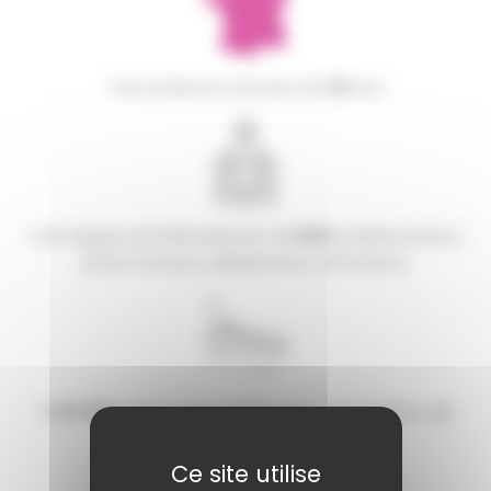
Une présence de plus de
30
ans
Une équipe pluridisciplinaire de
500
collaborateurs
(pharmaciens, diététiciens, infirmiers).
+ 20 000
références dédiées aux prestations de
santé
Ce site utilise