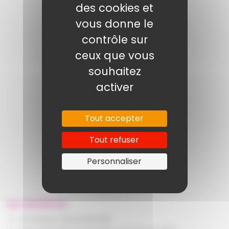
des cookies et
vous donne le
contrôle sur
7 500
pharmaciens partenaires
ceux que vous
souhaitez
activer
36
agences de proximité
Tout accepter
Tout refuser
Personnaliser
+ 40 000
patients pris en charge
Les bénéfices
Un acteur de proximité.