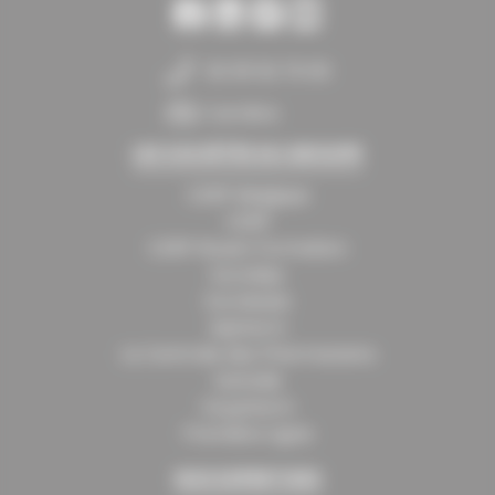
02 35 52 70 00
Carrière
LES SOCIÉTÉS DU GROUPE
CERP Belgique
CERP
CERP Rouen Formation
Eurodep
Eurolease
Isipharm
La Centrale des Pharmaciens
Santalis
Oxypharm
Première Ligne
NOS EXPERTISES