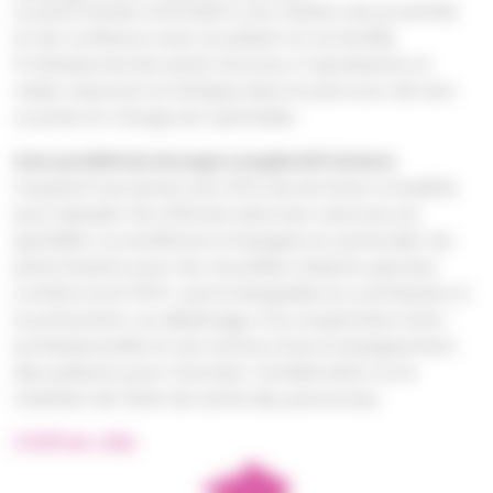
Le pharmacien entretient une relation de proximité
et de confiance avec le patient et sa famille.
Professionnel de santé reconnu, il représente un
relais rassurant et éthique dans le parcours de soin.
La prise en charge est optimisée.
Une société du Groupe coopératif Astera
Oxypharm propose une offre de services complète
pour épauler les officines dans leur exercice au
quotidien. La société accompagne en particulier les
pharmaciens pour les nouvelles missions que leur
confère la loi HPST, parmi lesquelles la contribution à
la prévention, au dépistage, à la coopération inter-
professionnelle et aux actions d’accompagnement
des patients pour favoriser l’amélioration ou le
maintien de l’état de santé des personnes.
Chiffres clés