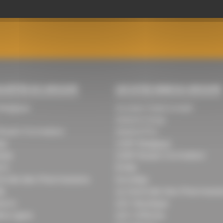
OCIÉTÉS DU GROUPE
LES SITES WEB DU GROUPE
Belgique
Access ClubConseil
Astera Coop
Rouen Formation
Astera Pro
ep
CERP Belgique
ease
CERP Rouen Formation
arm
Émile
ntrale des Pharmaciens
Eurodep
is
La Centrale Des Pharmacie
harm
LEO-Boutique
re Ligne
LEO-Officine