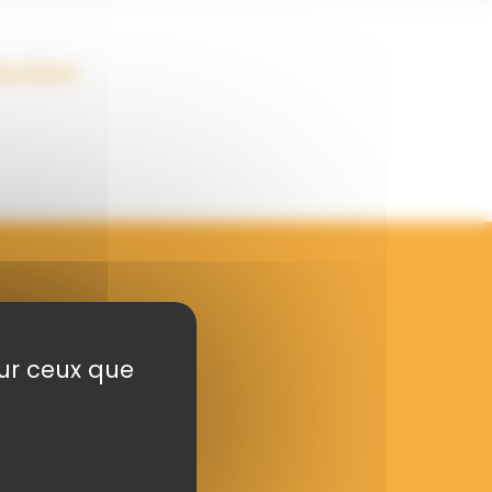
pe Astera
era ?
sur ceux que