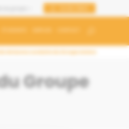
Accès Client
eb du groupe
ÉTUDIANTS
EMPLOIS
CONTACT
e de bonne conduite du Groupe Astera
 du Groupe