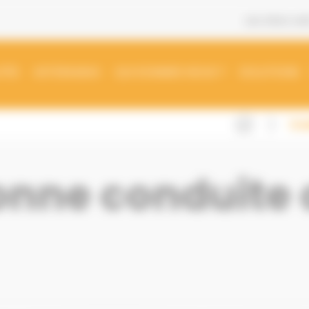
Les sites w
TÉS
ASTERAMAG
QUI SOMMES NOUS ?
SOLUTIONS
Cod
onne conduite