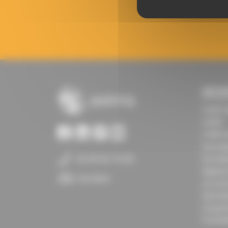
LES S
CERP 
CERP
CERP 
Eurod
02 35 52 70 00
Eurol
Isiph
Carrière
La Ce
Santal
Oxyp
Premiè