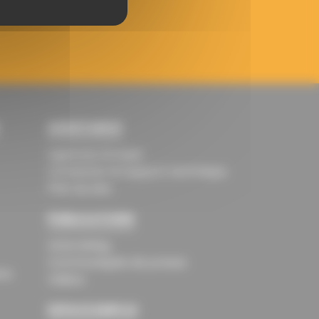
ASSISTANCE
Agences Groupe
Contacter le support technique
Plan du site
PUBLICATIONS
AsteraMag
Communiqués de presse
ns
Vidéos
ESPACE EMPLOI