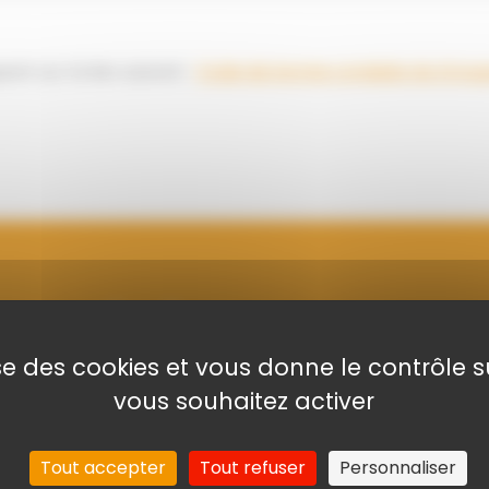
t sur le lien suivant :
Code de bonne conduite du Grou
e de (re)découvrir Ast
lise des cookies et vous donne le contrôle 
vous souhaitez activer
Tout accepter
Tout refuser
Personnaliser
EN SAVOIR PLUS